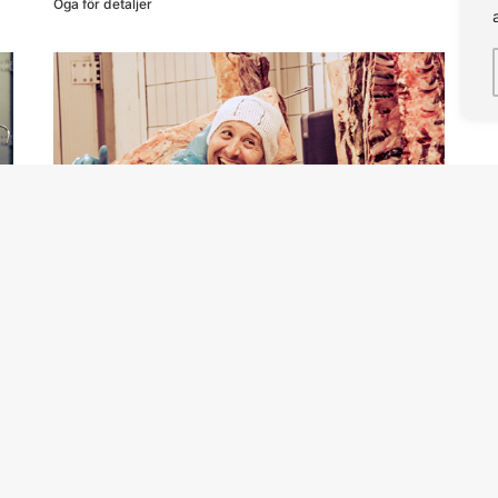
Öga för detaljer
Vi
God mat
AKT