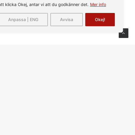
 är lyhörda
att klicka Okej, antar vi att du godkänner det.
Mer info
Anpassa | ENG
Avvisa
Okej!