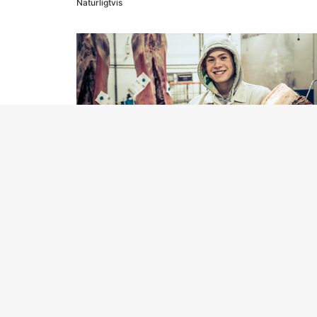
Naturligtvis
Långsiktiga relationer
ADRESS
KONT